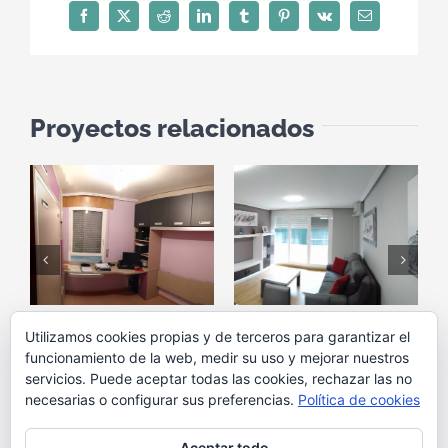
Facebook
X
Reddit
LinkedIn
Tumblr
Pinterest
Vk
Correo
electrónico
Proyectos relacionados
Hogar 20
Hogar 19
H
Utilizamos cookies propias y de terceros para garantizar el
septiembre 13th, 2017
septiembre 13th, 2017
s
funcionamiento de la web, medir su uso y mejorar nuestros
servicios. Puede aceptar todas las cookies, rechazar las no
necesarias o configurar sus preferencias.
Política de cookies
Aceptar todo